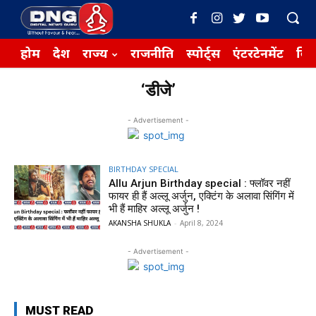
होम
देश
राज्य
राजनीति
स्पोर्ट्स
एंटरटेनमेंट
बिज़
‘डीजे’
- Advertisement -
BIRTHDAY SPECIAL
Allu Arjun Birthday special : फ्लॉवर नहीं
फायर ही हैं अल्लू अर्जुन, एक्टिंग के अलावा सिंगिंग में
भी हैं माहिर अल्लू अर्जुन !
AKANSHA SHUKLA
-
April 8, 2024
- Advertisement -
MUST READ