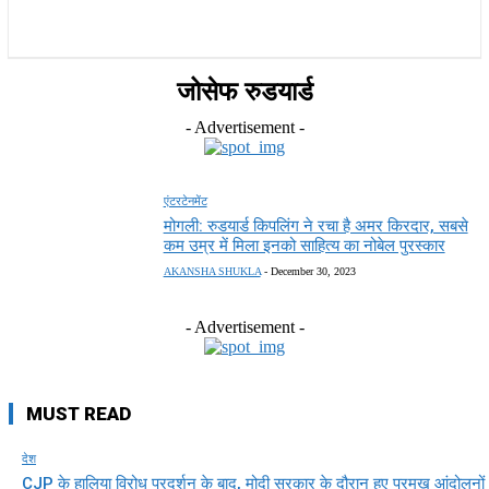
राज्य
होम
देश
राजनीति
स्पोर्ट्स
एंटरटेनमेंट
जोसेफ रुडयार्ड
- Advertisement -
एंटरटेनमेंट
मोगली: रुडयार्ड किपलिंग ने रचा है अमर किरदार, सबसे
कम उम्र में मिला इनको साहित्‍य का नोबेल पुरस्कार
AKANSHA SHUKLA
-
December 30, 2023
- Advertisement -
MUST READ
देश
CJP के हालिया विरोध प्रदर्शन के बाद, मोदी सरकार के दौरान हुए प्रमुख आंदोलनों