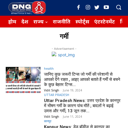
होम
देश
राज्य
राजनीति
स्पोर्ट्स
एंटरटेनमेंट
बिज़
गर्मी
- Advertisement -
health
जानिए कुछ जरूरी टिप्स जो गर्मी की परेशानी से
आपको देंगे राहत , आइए आपको बताते हैं गर्मी से बचने
के कुछ बेहतर टिप्स...
Vidit Singh
-
June 19, 2024
UTTAR PRADESH
Uttar Pradesh News: उत्तर प्रदेश के कानपुर
में भीषण गर्मी के कारण पांच मौतें ; बादलों ने बढ़ाई
उमस और गर्मी; 13 जून तक...
Vidit Singh
-
June 11, 2024
कानपुर
Kanpur News: डेड बॉडीज से कानपुर का