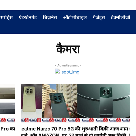
स्पोर्ट्स
एंटरटेनमेंट
बिज़नेस
ऑटोमोबाइल
गैजेट्स
टेक्नोलॉजी
कैमरा
- Advertisement -