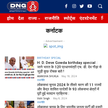
होम
देश
राज्य
राजनीति
स्पोर्ट्स
एंटरटेनमेंट
बिज़
कर्नाटक
- Advertisement -
BIRTHDAY SPECIAL
H. D. Deve Gowda birthday special :
जाने भारत के 12वे प्रधानमंत्री एच. डी. देव गौड़ा से
जुड़ी कुछ रोचक बाते !
AKANSHA SHUKLA
-
May 18, 2024
राजनीति
लोकसभा चुनाव 2024 के तीसरे चरण की 11 राज्यों
और केंद्र शासित प्रदेशों के 93 लोकसभा क्षेत्रों में
पूरी हुई मतदान प्रक्रिया :
Vidit Singh
-
May 8, 2024
राजनीति
लोकसभा चुनाव के लिए भारतीय जनता पार्टी की दूसरी