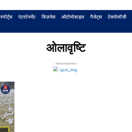
स्पोर्ट्स
एंटरटेनमेंट
बिज़नेस
ऑटोमोबाइल
गैजेट्स
टेक्नोलॉजी
ओलावृष्टि
- Advertisement -