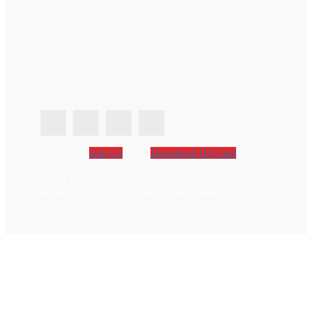
Join Us
Download ID Card
ABOUT US
CONTACT
DISCLAIMER
TERMS AND CONDITION
PRIVACY POLICY
CCPA AND GDPR PRIVACY POLICY