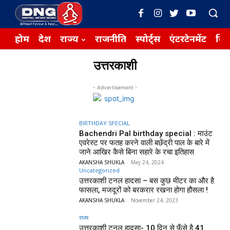
होम
देश
राज्य
राजनीति
स्पोर्ट्स
एंटरटेनमेंट
बिज़
उत्तरकाशी
- Advertisement -
BIRTHDAY SPECIAL
Bachendri Pal birthday special : माउंट
एवरेस्ट पर फतह करने वाली बछेंद्री पाल के बारे में
जाने आखिर कैसे बिना सहारे के रचा इतिहास
AKANSHA SHUKLA
-
May 24, 2024
Uncategorized
उत्तरकाशी टनल हादसा – बस कुछ मीटर का और है
फासला, मजदूरों को बरकरार रखना होगा हौसला !
AKANSHA SHUKLA
-
November 24, 2023
राज्य
उत्तरकाशी टनल हादसा- 10 दिन से फँसे है 41