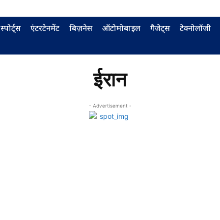
स्पोर्ट्स
एंटरटेनमेंट
बिज़नेस
ऑटोमोबाइल
गैजेट्स
टेक्नोलॉजी
ईरान
- Advertisement -