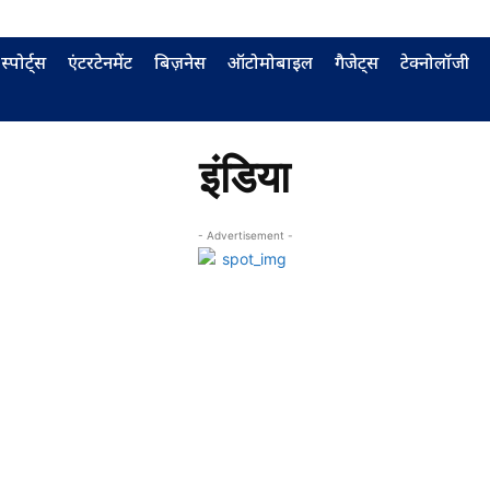
स्पोर्ट्स
एंटरटेनमेंट
बिज़नेस
ऑटोमोबाइल
गैजेट्स
टेक्नोलॉजी
इंडिया
- Advertisement -