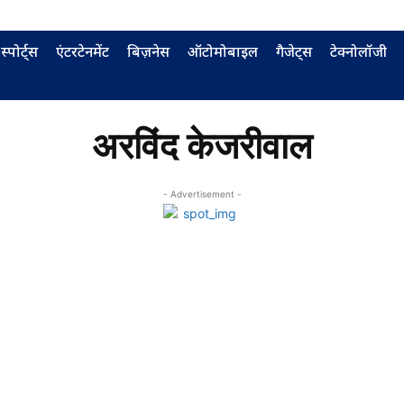
स्पोर्ट्स
एंटरटेनमेंट
बिज़नेस
ऑटोमोबाइल
गैजेट्स
टेक्नोलॉजी
अरविंद केजरीवाल
- Advertisement -