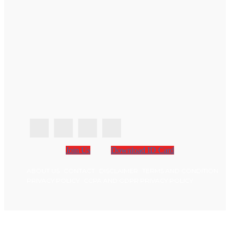
Join Us
Download ID Card
ABOUT US
CONTACT
DISCLAIMER
TERMS AND CONDITION
PRIVACY POLICY
CCPA AND GDPR PRIVACY POLICY