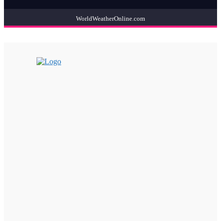
WorldWeatherOnline.com