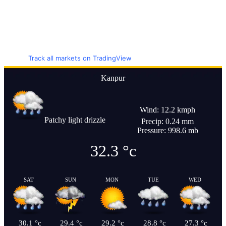
Track all markets on TradingView
Kanpur
Wind: 12.2 kmph
Patchy light drizzle
Precip: 0.24 mm
Pressure: 998.6 mb
32.3
°c
SAT
SUN
MON
TUE
WED
30.1
°c
29.4
°c
29.2
°c
28.8
°c
27.3
°c