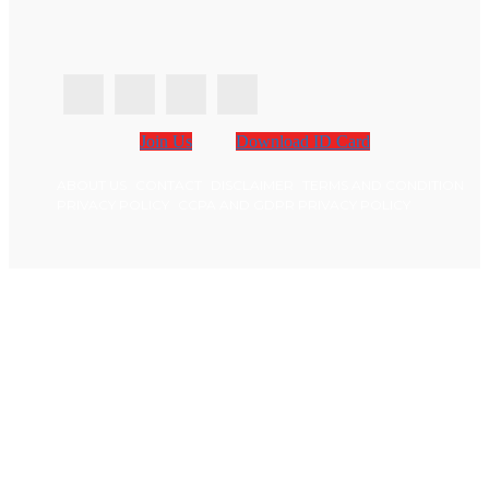
Join Us
Download ID Card
ABOUT US
CONTACT
DISCLAIMER
TERMS AND CONDITION
PRIVACY POLICY
CCPA AND GDPR PRIVACY POLICY