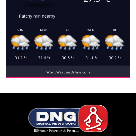
Patchy rain nearby
SUN
MON
TUE
WED
THU
31.2
°c
31.6
°c
30.5
°c
31.1
°c
30.2
°c
WorldWeatherOnline.com