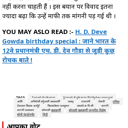
नहीं करना चाहती हैं । इस बयान पर विवाद इतना
ज्यादा बढ़ा कि उन्हें माफी तक मांगनी पड़ गई थी ।
YOU MAY ASLO READ :-
H. D. Deve
Gowda birthday special : जाने भारत के
12वे प्रधानमंत्री एच. डी. देव गौड़ा से जुड़ी कुछ
रोचक बाते !
TAGS
Sonali Kulkarni
Sonali Kulkarni Birthday special
अंग्रेजी
अभिनेत्री सोनाली कुलकर्णी
कन्नड़
गुजराती
चेलुवी
तमिल
नेशनल फिल्म अवॉर्ड
फिल्मफेयर पुरस्कार
फ्यूको सु डि मी
मराठी
मराठी पुरस्कार
सोनाली कुलकर्णी
सोनाली कुलकर्णी जन्मदिन विशेष
सोनी एंटरटेनमेंट
हिंदी
आपका वोट