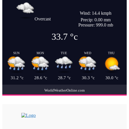
Wind: 14.4 kmph
Overcast
Precip: 0.00 mm
Pressure: 999.0 mb
33.7
°c
SUN
MON
TUE
WED
THU
31.2
°c
28.6
°c
28.7
°c
30.3
°c
30.0
°c
WorldWeatherOnline.com