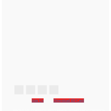
Join Us
Download ID Card
ABOUT US
CONTACT
DISCLAIMER
TERMS AND CONDITION