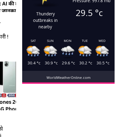
Pressure: 997.8 mb
29.5
°c
Thundery
outbreaks in
T
nearby
ारी !
SAT
SUN
MON
TUE
WED
30.4
°c
30.9
°c
29.6
°c
30.2
°c
30.5
°c
WorldWeatherOnline.com
से
s