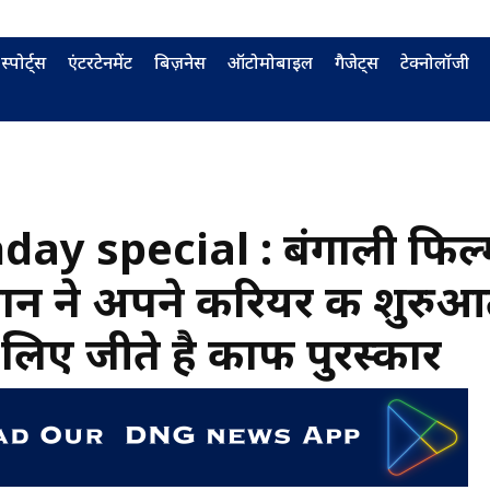
स्पोर्ट्स
एंटरटेनमेंट
बिज़नेस
ऑटोमोबाइल
गैजेट्स
टेक्नोलॉजी
day special : बंगाली फिल
ान ने अपने करियर की शुरुआ
 लिए जीते है काफी पुरस्कार