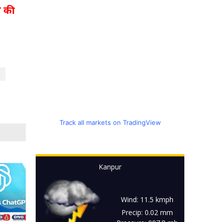
ा की
Track all markets on TradingView
Kanpur
Wind: 11.5 kmph
Precip: 0.02 mm