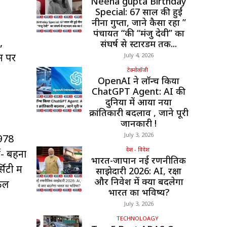
Neena gupta Birthday
Special: 67 साल की हुईं
नीना गुप्ता, जाने कैसा रहा ”
पंचायत “की “मंजु देवी” का
,
संघर्ष से स्टारडम तक...
न पर
July 4, 2026
टेक्नोलॉजी
OpenAI ने लॉन्च किया
ChatGPT Agent: AI की
दुनिया में आया नया
क्रांतिकारी बदलाव , जाने पूरी
जानकारी !
July 3, 2026
1978
देश - विदेश
- बहनों
भारत-जापान नई रणनीतिक
िटी में
साझेदारी 2026: AI, रक्षा
और निवेश में क्या बदलेगा
िकल
भारत का भविष्य?
July 3, 2026
TECHNOLOAGY