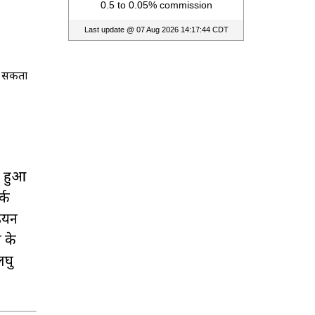
त सकता
ा हुआ
्क
डियन
ल के
लघु