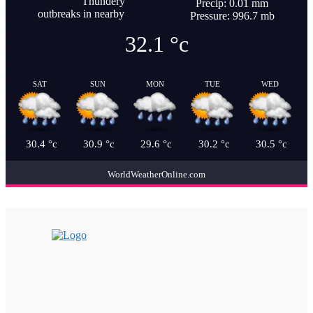
Thundery
Precip: 0.01 mm
outbreaks in nearby
Pressure: 996.7 mb
32.1
°c
SAT
SUN
MON
TUE
WED
30.4
°c
30.9
°c
29.6
°c
30.2
°c
30.5
°c
WorldWeatherOnline.com