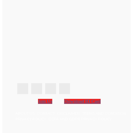
Join Us
Download ID Card
ABOUT US
CONTACT
DISCLAIMER
TERMS AND CONDITION
PRIVACY POLICY
CCPA AND GDPR PRIVACY POLICY