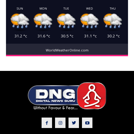
SUN
MON
TUE
WED
THU
31.2
°c
31.6
°c
30.5
°c
31.1
°c
30.2
°c
WorldWeatherOnline.com