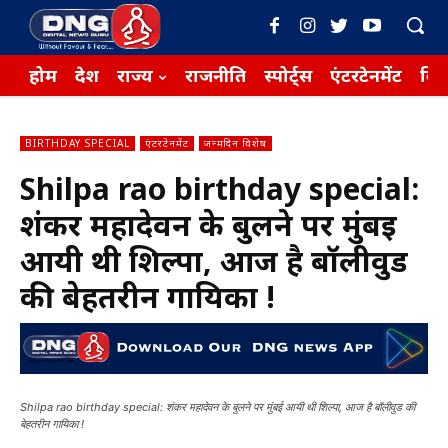
होम
देश
राज्य
राजनीति
स्पोर्ट्स
एंटरटेनमेंट
बिज़
BIRTHDAY SPECIAL
एंटरटेनमेंट
जन्मदिन विशेष
Shilpa rao birthday special:
शंकर महादेवन के बुलने पर मुंबई
आयी थी शिल्पा, आज है बॉलीवुड
की बेहतरीन गायिका !
Shilpa rao birthday special: शंकर महादेवन के बुलने पर मुंबई आयी थी शिल्पा, आज है बॉलीवुड की
बेहतरीन गायिका !