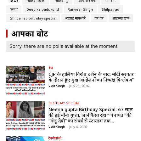
TAGS
"अंखियां उडीक"
"अंखियां नू"
"आए ना बलम"
"दुमा दम"
"लता"
Deepika padukond
Ranveer Singh
Shilpa rao
Shilpa rao birthday special
अल्लाह माफ करे
दम दम
शाहरुख खान
आपका वोट
Sorry, there are no polls available at the moment.
देश
CJP के हालिया विरोध प्रदर्शन के बाद, मोदी सरकार
के दौरान हुए प्रमुख आंदोलनों का निष्पक्ष विश्लेषण”
Vidit Singh
-
July 26, 2026
BIRTHDAY SPECIAL
Neena gupta Birthday Special: 67 साल
की हुईं नीना गुप्ता, जाने कैसा रहा ” पंचायत “की
“मंजु देवी” का संघर्ष से स्टारडम तक...
Vidit Singh
-
July 4, 2026
टेक्नोलॉजी