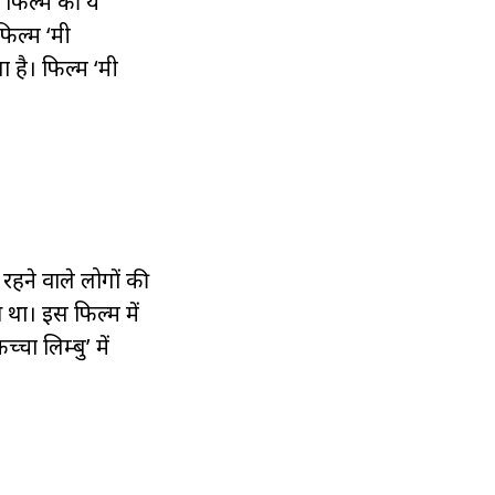
फिल्म की ये
िल्म ‘मी
 है। फिल्म ‘मी
हने वाले लोगों की
 था। इस फिल्म में
ा लिम्बु’ में