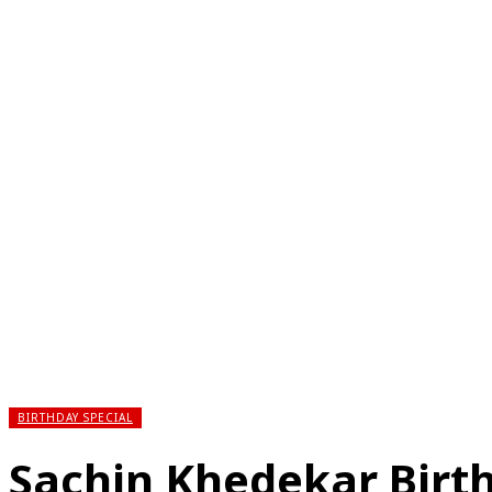
होम
देश
राज्य
राजनीति
स्पोर्ट्स
एंटरटेनमेंट
बिज़ने
BIRTHDAY SPECIAL
Sachin Khedekar Birthd