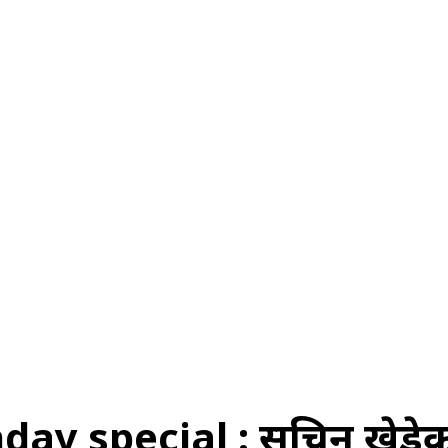
स
ऑटोमोबाइल
गैजेट्स
टेक्नोलॉजी
फेक न्यूज़ अलर्ट
राशिफल
ay special : सचिन खेडेक