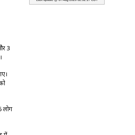
 और 3
।
 गए।
 को
16 लोग
 में