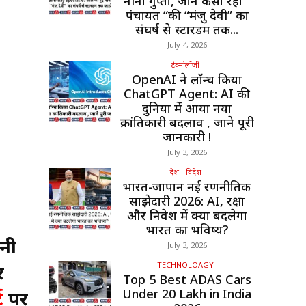
नीना गुप्ता, जाने कैसा रहा ”
पंचायत “की “मंजु देवी” का
संघर्ष से स्टारडम तक...
July 4, 2026
टेक्नोलॉजी
OpenAI ने लॉन्च किया
ChatGPT Agent: AI की
दुनिया में आया नया
क्रांतिकारी बदलाव , जाने पूरी
जानकारी !
July 3, 2026
देश - विदेश
भारत-जापान नई रणनीतिक
साझेदारी 2026: AI, रक्षा
और निवेश में क्या बदलेगा
भारत का भविष्य?
घनी
July 3, 2026
TECHNOLOAGY
र
Top 5 Best ADAS Cars
Under ₹20 Lakh in India
ट
पर