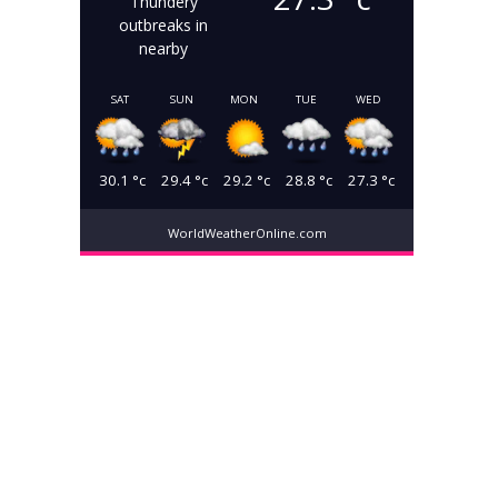
Thundery
outbreaks in
nearby
SAT
SUN
MON
TUE
WED
30.1
°c
29.4
°c
29.2
°c
28.8
°c
27.3
°c
WorldWeatherOnline.com