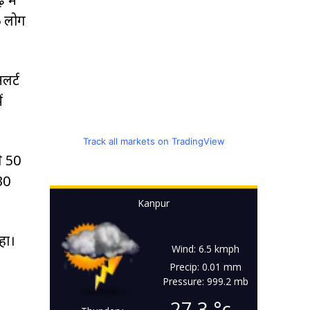
6 लोग
लर्ट
ं
Track all markets on TradingView
े 50
30
Kanpur
हा।
Wind: 6.5 kmph
Precip: 0.01 mm
Pressure: 999.2 mb
27.3
°c