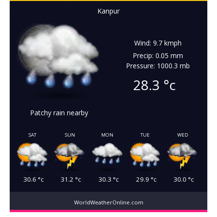
Kanpur
Wind: 9.7 kmph
Precip: 0.05 mm
Pressure: 1000.3 mb
28.3
°c
Patchy rain nearby
SAT
SUN
MON
TUE
WED
30.6
°c
31.2
°c
30.3
°c
29.9
°c
30.0
°c
WorldWeatherOnline.com