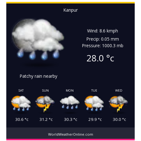
Kanpur
Wind: 8.6 kmph
Precip: 0.05 mm
Pressure: 1000.3 mb
28.0
°c
Patchy rain nearby
SAT
SUN
MON
TUE
WED
30.6
°c
31.2
°c
30.3
°c
29.9
°c
30.0
°c
WorldWeatherOnline.com