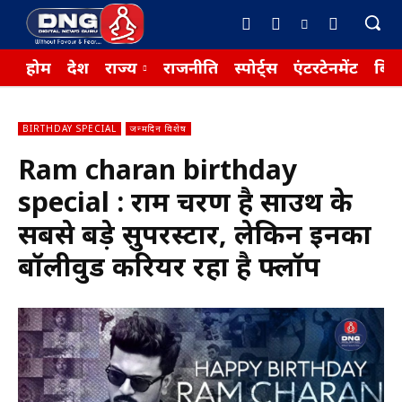
होम
देश
राज्य
राजनीति
स्पोर्ट्स
एंटरटेनमेंट
बिज़
BIRTHDAY SPECIAL
जन्मदिन विशेष
Ram charan birthday
special : राम चरण है साउथ के
सबसे बड़े सुपरस्टार, लेकिन इनका
बॉलीवुड करियर रहा है फ्लॉप