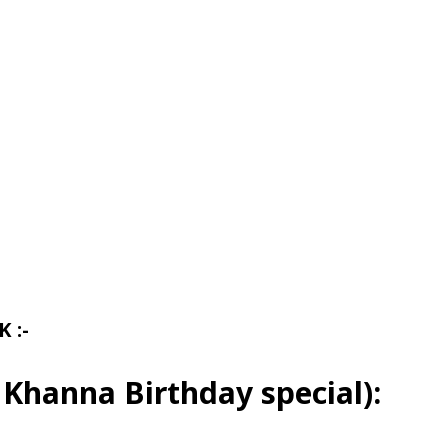
Share
 :-
sh Khanna Birthday special):