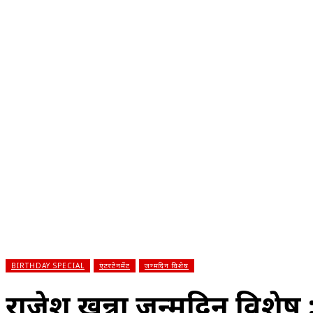
होम
देश
राज्य
राजनीति
स्पोर्ट्स
एंटरटेनमेंट
बिज़ने
BIRTHDAY SPECIAL
एंटरटेनमेंट
जन्मदिन विशेष
राजेश खन्ना जन्मदिन विशेष