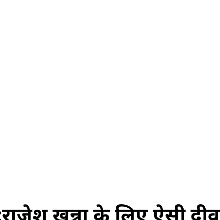
स
ऑटोमोबाइल
गैजेट्स
टेक्नोलॉजी
फेक न्यूज़ अलर्ट
राशिफल
 :राजेश खन्ना के लिए ऐसी द