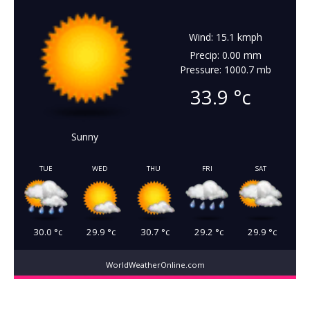
Wind: 15.1 kmph
Precip: 0.00 mm
Pressure: 1000.7 mb
33.9
°c
Sunny
TUE
WED
THU
FRI
SAT
30.0
°c
29.9
°c
30.7
°c
29.2
°c
29.9
°c
WorldWeatherOnline.com