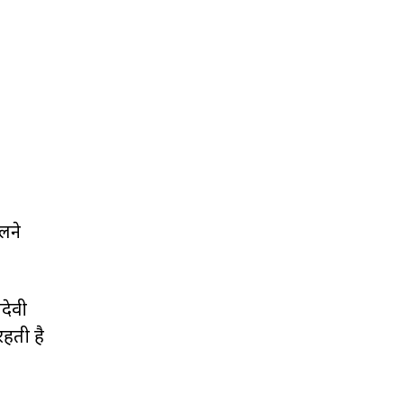
लने
देवी
रहती है