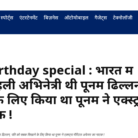
स्पोर्ट्स
एंटरटेनमेंट
बिज़नेस
ऑटोमोबाइल
गैजेट्स
टेक्नोलॉजी
hday special : भारत में
हली अभिनेत्री थी पूनम ढिल्ल
िए किया था पूनम ने एक्स्ट्
क !
ढिल्लन, पति को सबक सिखाने के लिए किया था पूनम ने एक्स्ट्रा मैरिटल अफेयर का नाटक !