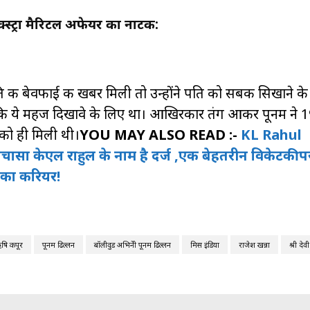
स्ट्रा मैरिटल अफेयर का नाटक:
ि की बेवफाई की खबर मिली तो उन्होंने पति को सबक सिखाने के
ंकि ये महज दिखावे के लिए था। आखिरकार तंग आकर पूनम ने 19
 को ही मिली थी।
YOU MAY ALSO READ :-
KL Rahul
चासा केएल राहुल के नाम है दर्ज ,एक बेहतरीन विकेटकी
ल का करियर!
षि कपूर
पूनम ढिल्लन
बॉलीवुड अभिनेत्री पूनम ढिल्लन
मिस इंडिया
राजेश खन्ना
श्री देवी