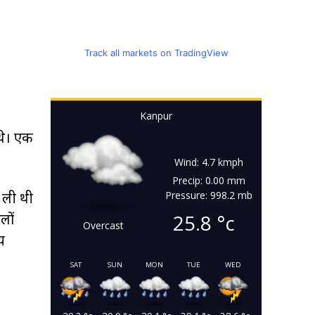
Track all markets on TradingView
Kanpur
 थे। एक
Wind: 4.7 kmph
Precip: 0.00 mm
 ली थी
Pressure: 998.2 mb
लों
25.8
°c
Overcast
य
SAT
SUN
MON
TUE
WED