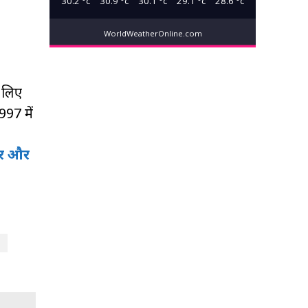
30.2
°c
30.9
°c
30.1
°c
29.1
°c
28.6
°c
WorldWeatherOnline.com
 लिए
97 में
पर और