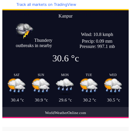
Track all markets on TradingView
Kanpur
Wind: 10.8 kmph
Thundery
Precip: 0.09 mm
outbreaks in nearby
Pressure: 997.1 mb
30.6
°c
SAT
SUN
MON
TUE
WED
30.4
°c
30.9
°c
29.6
°c
30.2
°c
30.5
°c
WorldWeatherOnline.com