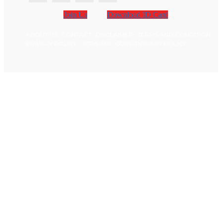
Join Us
Download ID Card
ABOUT US
CONTACT
DISCLAIMER
TERMS AND CONDITION
PRIVACY POLICY
CCPA AND GDPR PRIVACY POLICY