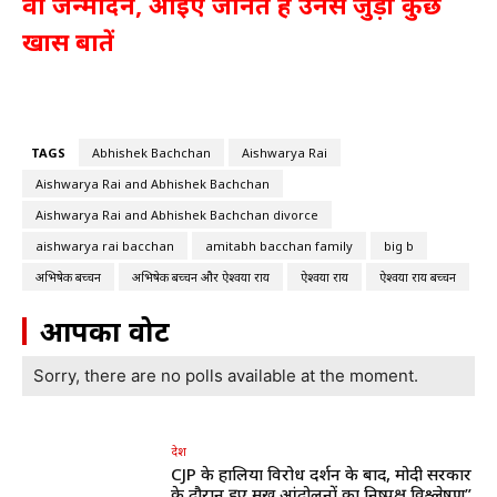
वा जन्मदिन, आईए जानते है उनसे जुड़ी कुछ
खास बातें
TAGS
Abhishek Bachchan
Aishwarya Rai
Aishwarya Rai and Abhishek Bachchan
Aishwarya Rai and Abhishek Bachchan divorce
aishwarya rai bacchan
amitabh bacchan family
big b
अभिषेक बच्चन
अभिषेक बच्चन और ऐश्वर्या राय
ऐश्वर्या राय
ऐश्वर्या राय बच्चन
आपका वोट
Sorry, there are no polls available at the moment.
देश
CJP के हालिया विरोध प्रदर्शन के बाद, मोदी सरकार
के दौरान हुए प्रमुख आंदोलनों का निष्पक्ष विश्लेषण”