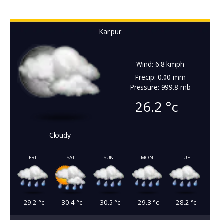
Kanpur
Wind: 6.8 kmph
Precip: 0.00 mm
Pressure: 999.8 mb
26.2
°c
Cloudy
FRI
SAT
SUN
MON
TUE
29.2
°c
30.4
°c
30.5
°c
29.3
°c
28.2
°c