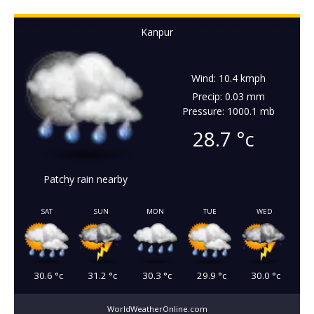
Kanpur
Wind: 10.4 kmph
Precip: 0.03 mm
Pressure: 1000.1 mb
28.7
°c
Patchy rain nearby
SAT
SUN
MON
TUE
WED
30.6
°c
31.2
°c
30.3
°c
29.9
°c
30.0
°c
WorldWeatherOnline.com