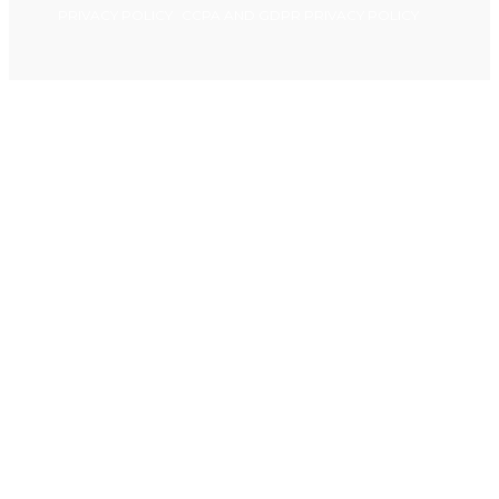
PRIVACY POLICY
CCPA AND GDPR PRIVACY POLICY