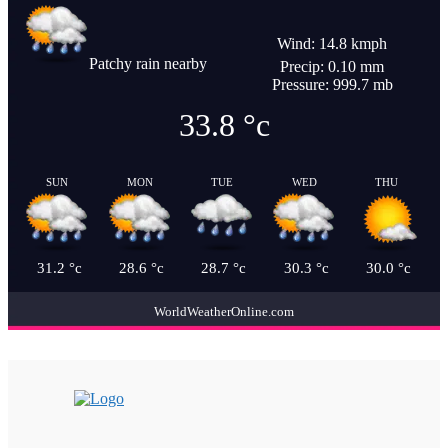
Wind: 14.8 kmph
Patchy rain nearby
Precip: 0.10 mm
Pressure: 999.7 mb
33.8
°c
SUN
MON
TUE
WED
THU
31.2
°c
28.6
°c
28.7
°c
30.3
°c
30.0
°c
WorldWeatherOnline.com