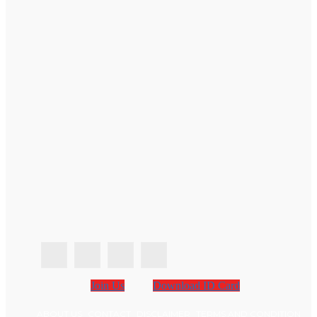
Join Us
Download ID Card
ABOUT US
CONTACT
DISCLAIMER
TERMS AND CONDITION