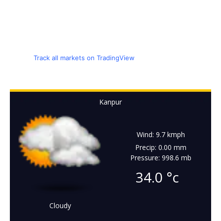
Track all markets on TradingView
Kanpur
Wind: 9.7 kmph
Precip: 0.00 mm
Pressure: 998.6 mb
34.0
°c
Cloudy