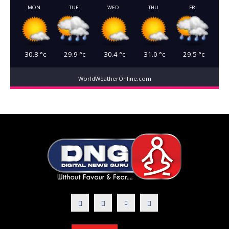
MON
TUE
WED
THU
FRI
30.8
°c
29.9
°c
30.4
°c
31.0
°c
29.5
°c
WorldWeatherOnline.com