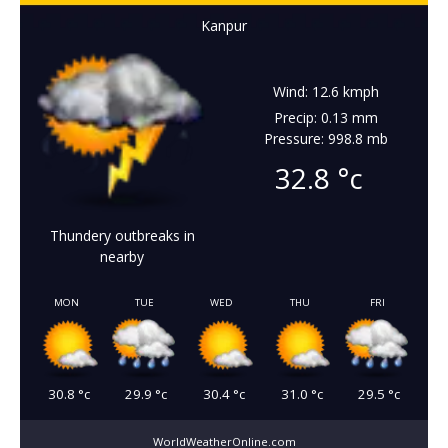
Kanpur
Wind: 12.6 kmph
Precip: 0.13 mm
Pressure: 998.8 mb
32.8
°c
Thundery outbreaks in
nearby
MON
TUE
WED
THU
FRI
30.8
°c
29.9
°c
30.4
°c
31.0
°c
29.5
°c
WorldWeatherOnline.com