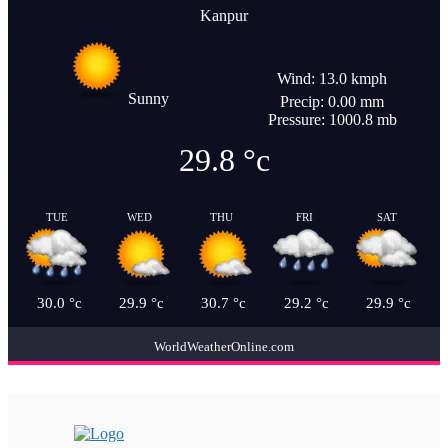
Kanpur
Wind: 13.0 kmph
Sunny
Precip: 0.00 mm
Pressure: 1000.8 mb
29.8
°c
TUE
WED
THU
FRI
SAT
30.0
°c
29.9
°c
30.7
°c
29.2
°c
29.9
°c
WorldWeatherOnline.com