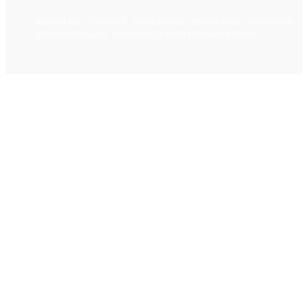
ABOUT US
CONTACT
DISCLAIMER
TERMS AND CONDITION
PRIVACY POLICY
CCPA AND GDPR PRIVACY POLICY