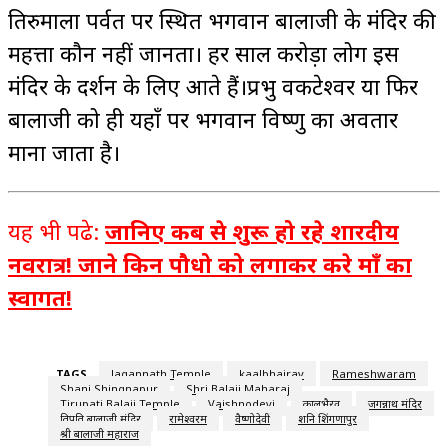
तिरुमाला पर्वत पर स्थित भगवान बालाजी के मंदिर की
महत्ता कौन नहीं जानता। हर साल करोड़ों लोग इस
मंदिर के दर्शन के लिए आते हैं।प्रभु वेंकटेश्वर या फिर
बालाजी को ही यहाँ पर भगवान विष्णु का अवतार
माना जाता है।
यह भी पढे:
जानिए कब से शुरू हो रहे शारदीय
नवरात्र! जाने किन पौधो को लगाकर करे माँ का
स्वागत!
TAGS
Jagannath Temple
kaalbhairav
Rameshwaram
Shani Shingnapur
Shri Balaji Maharaj
Tirupati Balaji Temple
Vaishnodevi
कालभैरव
जगन्नाथ मंदिर
तिरुपति बालाजी मंदिर
रामेश्वरम
वैष्णोदेवी
शनि शिंगणापुर
श्री बालाजी महाराज