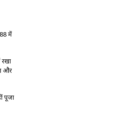
8 में
ं रखा
या और
ं पूजा