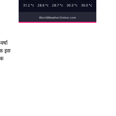
31.2
°c
28.6
°c
28.7
°c
30.3
°c
30.0
°c
WorldWeatherOnline.com
र्षा
 तक इस
एक