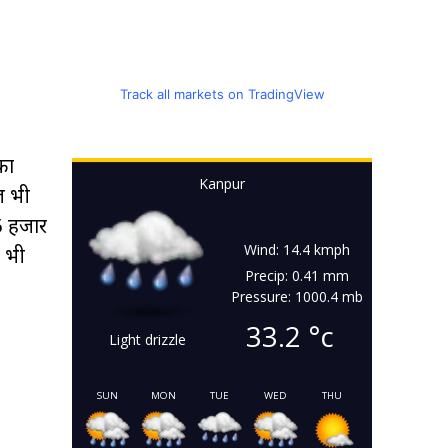
Track all markets on TradingView
का
Kanpur
ज भी
5 हजार
Wind: 14.4 kmph
ह भी
Precip: 0.41 mm
Pressure: 1000.4 mb
33.2
°c
Light drizzle
SUN
MON
TUE
WED
THU