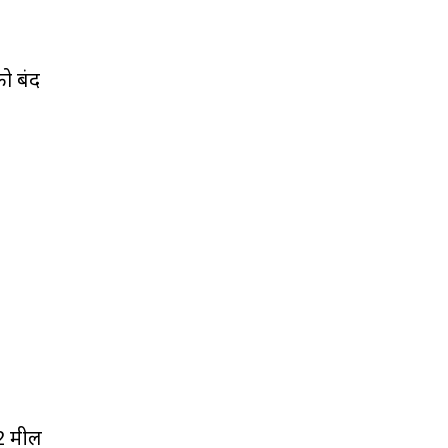
ो बंद
32 मील