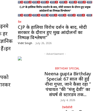
देश
 इनमे
CJP के हालिया विरोध प्रदर्शन के बाद, मोदी
सरकार के दौरान हुए प्रमुख आंदोलनों का
क हर
निष्पक्ष विश्लेषण”
ज्ञानिक
Vidit Singh
-
July 26, 2026
हैं।इन
- Advertisement -
BIRTHDAY SPECIAL
Neena gupta Birthday
 आपको
Special: 67 साल की हुईं
नीना गुप्ता, जाने कैसा रहा ”
 जानकर
पंचायत “की “मंजु देवी” का
संघर्ष से स्टारडम तक...
July 4, 2026
टेक्नोलॉजी