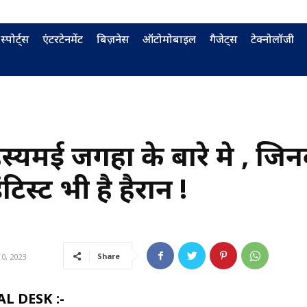
स्पोर्ट्स
एंटरटेनमेंट
बिज़नेस
ऑटोमोबाइल
गैजेट्स
टेक्नोलॉजी
स्यमई जगहों के बारे मे , जिन
िस्ट भी है हैरान !
Share
0, 2023
L DESK :-