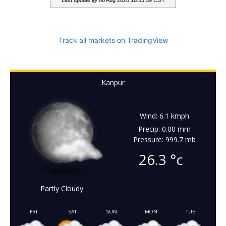
Track all markets on TradingView
Kanpur
Wind: 6.1 kmph
Precip: 0.00 mm
Pressure: 999.7 mb
26.3
°c
Partly Cloudy
FRI
SAT
SUN
MON
TUE