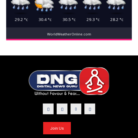
29.2
°c
30.4
°c
30.5
°c
29.3
°c
28.2
°c
WorldWeatherOnline.com
Join Us