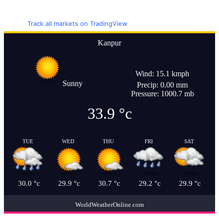
Track all markets on TradingView
Kanpur
Wind: 15.1 kmph
Sunny
Precip: 0.00 mm
Pressure: 1000.7 mb
33.9
°c
TUE
WED
THU
FRI
SAT
30.0
°c
29.9
°c
30.7
°c
29.2
°c
29.9
°c
WorldWeatherOnline.com