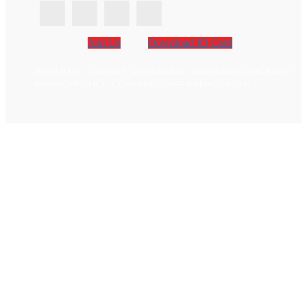
Join Us
Download ID Card
ABOUT US
CONTACT
DISCLAIMER
TERMS AND CONDITION
PRIVACY POLICY
CCPA AND GDPR PRIVACY POLICY