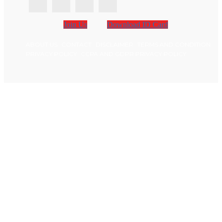
Join Us
Download ID Card
ABOUT US
CONTACT
DISCLAIMER
TERMS AND CONDITION
PRIVACY POLICY
CCPA AND GDPR PRIVACY POLICY