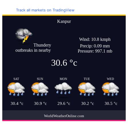
Track all markets on TradingView
Kanpur
Wind: 10.8 kmph
Thundery
Precip: 0.09 mm
outbreaks in nearby
Pressure: 997.1 mb
30.6
°c
SAT
SUN
MON
TUE
WED
30.4
°c
30.9
°c
29.6
°c
30.2
°c
30.5
°c
WorldWeatherOnline.com