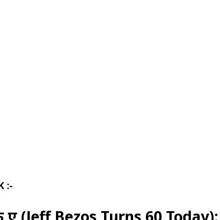
Share
 :-
े हुए (Jeff Bezos Turns 60 Today):