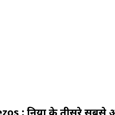
स
ऑटोमोबाइल
गैजेट्स
टेक्नोलॉजी
फेक न्यूज़ अलर्ट
राशिफल
s : दुनिया के तीसरे सबसे 