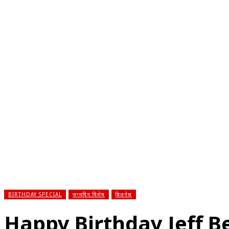
होम
देश
राज्य
राजनीति
स्पोर्ट्स
एंटरटेनमेंट
बिज़ने
BIRTHDAY SPECIAL
जन्मदिन विशेष
बिज़नेस
Happy Birthday Jeff Bezo