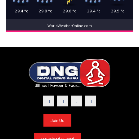
29.4
°c
29.8
°c
29.6
°c
29.4
°c
29.5
°c
WorldWeatherOnline.com
Join Us