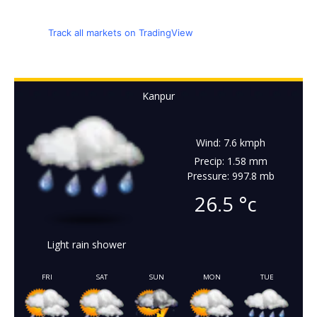
Track all markets on TradingView
Kanpur
Wind: 7.6 kmph
Precip: 1.58 mm
Pressure: 997.8 mb
26.5
°c
Light rain shower
FRI
SAT
SUN
MON
TUE