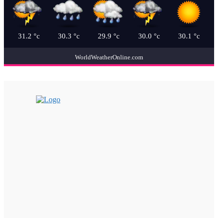
31.2
°c
30.3
°c
29.9
°c
30.0
°c
30.1
°c
WorldWeatherOnline.com