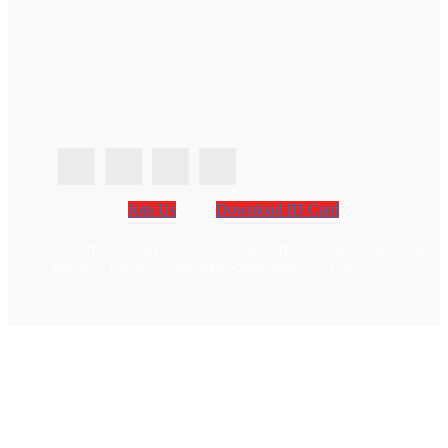
Join Us
Download ID Card
ABOUT US
CONTACT
DISCLAIMER
TERMS AND CONDITION
PRIVACY POLICY
CCPA AND GDPR PRIVACY POLICY