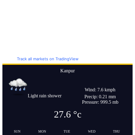
Track all markets on TradingView
Kanpur
Wind: 7.6 kmph
Light rain shower
Precip: 0.21 mm
Pressure: 999.5 mb
27.6
°c
SUN
MON
TUE
WED
THU