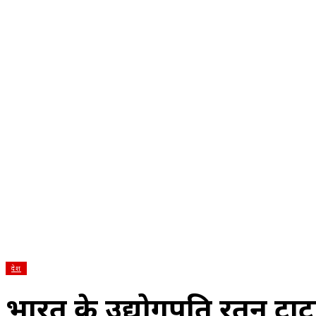
होम
देश
राज्य
राजनीति
स्पोर्ट्स
एंटरटेनमेंट
बिज़ने
देश
भारत के उद्योगपति रतन टाट