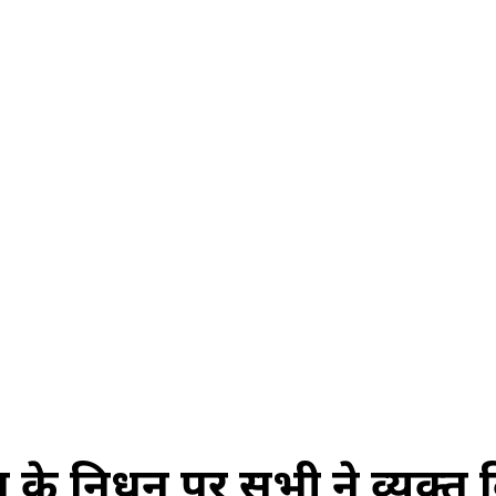
स
ऑटोमोबाइल
गैजेट्स
टेक्नोलॉजी
फेक न्यूज़ अलर्ट
राशिफल
ा के निधन पर सभी ने व्यक्त