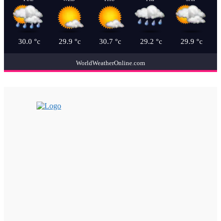
30.0
°c
29.9
°c
30.7
°c
29.2
°c
29.9
°c
WorldWeatherOnline.com