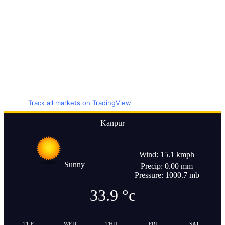
Track all markets on TradingView
Kanpur
Wind: 15.1 kmph
Sunny
Precip: 0.00 mm
Pressure: 1000.7 mb
33.9
°c
TUE
WED
THU
FRI
SAT