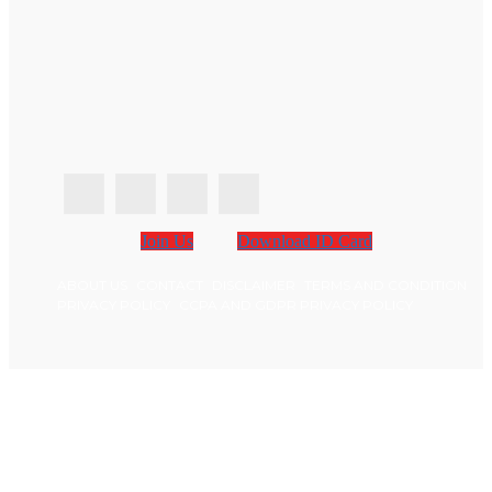
Join Us
Download ID Card
ABOUT US
CONTACT
DISCLAIMER
TERMS AND CONDITION
PRIVACY POLICY
CCPA AND GDPR PRIVACY POLICY