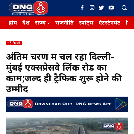
होम
देश
राज्य
राजनीति
स्पोर्ट्स
एंटरटेनमेंट
बिज़
नई दिल्ली
अंतिम चरण में चल रहा दिल्ली-
मुंबई एक्सप्रेसवे लिंक रोड का
काम;जल्द ही ट्रैफिक शुरू होने की
उम्मीद