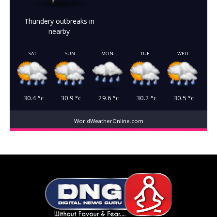
Thundery outbreaks in
nearby
SAT
SUN
MON
TUE
WED
30.4
°c
30.9
°c
29.6
°c
30.2
°c
30.5
°c
WorldWeatherOnline.com