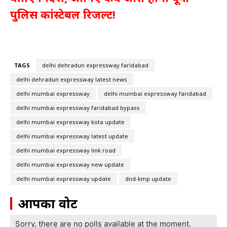
पुलिस कांस्टेबल रिजल्ट!
TAGS
delhi dehradun expressway faridabad
delhi dehradun expressway latest news
delhi mumbai expressway
delhi mumbai expressway faridabad
delhi mumbai expressway faridabad bypass
delhi mumbai expressway kota update
delhi mumbai expressway latest update
delhi mumbai expressway link road
delhi mumbai expressway new update
delhi mumbai expressway update
dnd-kmp update
आपका वोट
Sorry, there are no polls available at the moment.