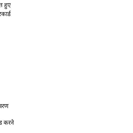
त हुए
कार्ड
िवरण
ड करने