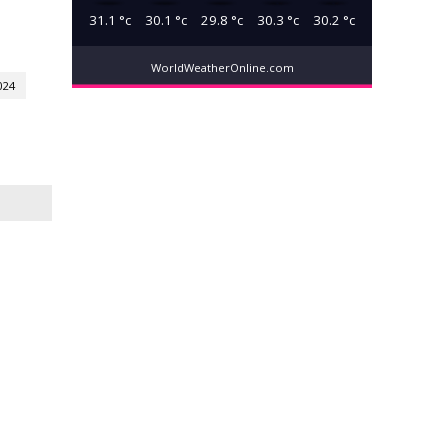
31.1
°c
30.1
°c
29.8
°c
30.3
°c
30.2
°c
WorldWeatherOnline.com
024