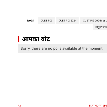
TAGS
CUET PG
CUET PG 2024
CUET PG 2024 resu
सीयूईटी पी
आपका वोट
Sorry, there are no polls available at the moment.
देश
BIRTHDAY SPE