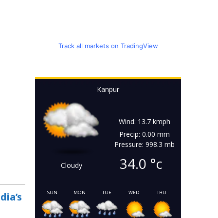
Track all markets on TradingView
Kanpur
Wind: 13.7 kmph
Precip: 0.00 mm
Pressure: 998.3 mb
34.0
°c
Cloudy
SUN
MON
TUE
WED
THU
dia’s