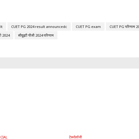
lt
CUET PG 2024 result announcedc
CUET PG exam
CUET PG परिणाम 2
जी 2024
सीयूईटी पीजी 2024 परिणाम
CIAL
टेक्नोलॉजी