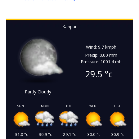
Kanpur
Wind: 9.7 kmph
Precip: 0.00 mm
Pressure: 1001.4 mb
29.5
°c
Partly Cloudy
SUN
MON
TUE
WED
THU
31.0
°c
30.9
°c
29.1
°c
30.0
°c
30.9
°c