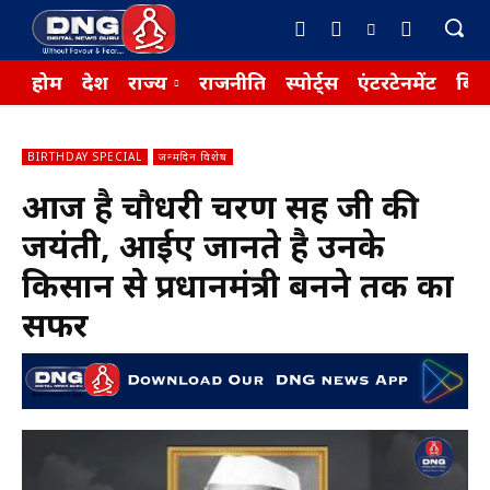
होम
देश
राज्य
राजनीति
स्पोर्ट्स
एंटरटेनमेंट
बिज़
BIRTHDAY SPECIAL
जन्मदिन विशेष
आज है चौधरी चरण सिंह जी की
जयंती, आईए जानते है उनके
किसान से प्रधानमंत्री बनने तक का
सफर