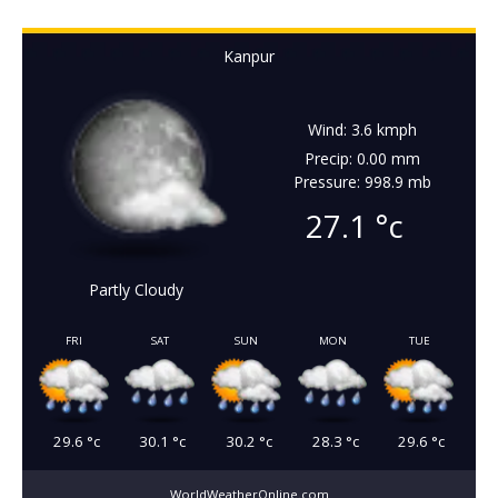
Kanpur
Wind: 3.6 kmph
Precip: 0.00 mm
Pressure: 998.9 mb
27.1
°c
Partly Cloudy
FRI
SAT
SUN
MON
TUE
29.6
°c
30.1
°c
30.2
°c
28.3
°c
29.6
°c
WorldWeatherOnline.com