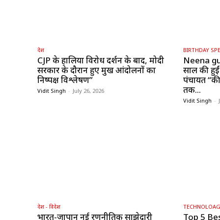
देश
BIRTHDAY SPE
CJP के हालिया विरोध प्रदर्शन के बाद, मोदी
Neena gu
सरकार के दौरान हुए प्रमुख आंदोलनों का
साल की हुईं
निष्पक्ष विश्लेषण”
पंचायत “की 
तक...
Vidit Singh
-
July 26, 2026
Vidit Singh
-
देश - विदेश
TECHNOLOA
भारत-जापान नई रणनीतिक साझेदारी
Top 5 Be