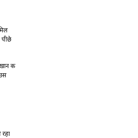
ामिल
 पीछे
खान की
 उस
थ रहा