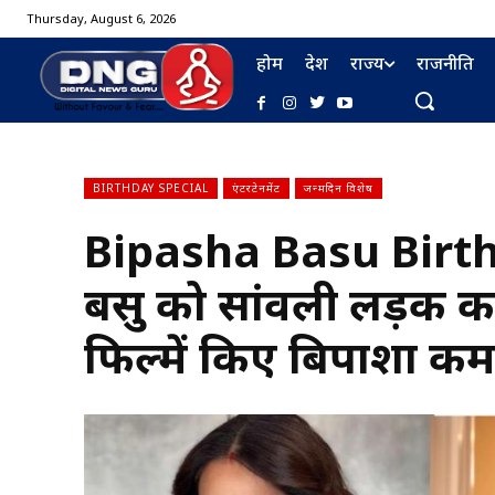
Thursday, August 6, 2026
होम
देश
राज्य
राजनीति
BIRTHDAY SPECIAL
एंटरटेनमेंट
जन्मदिन विशेष
Bipasha Basu Birth
BURMA FURNISHING
बसु को सांवली लड़की क
फिल्में किए बिपाशा कमात