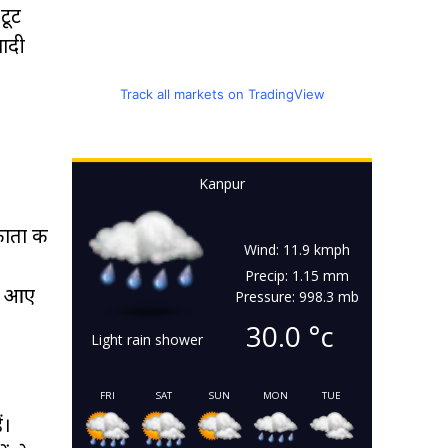
टूट
शादी
Track all markets on TradingView
Kanpur
काता की
Wind: 11.9 kmph
Precip: 1.15 mm
फर आए
Pressure: 998.3 mb
30.0
°c
Light rain shower
FRI
SAT
SUN
MON
TUE
ं।