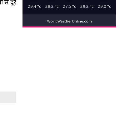
ं से दूर
29.4
°c
28.2
°c
27.5
°c
29.2
°c
29.0
°c
WorldWeatherOnline.com