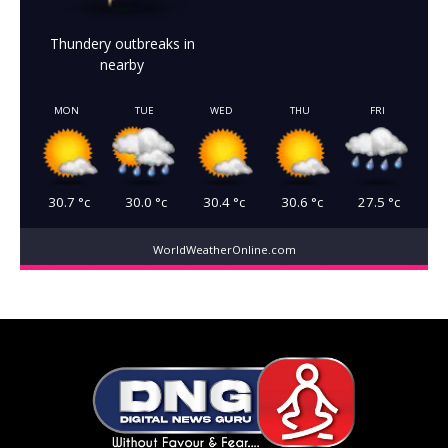
Thundery outbreaks in
nearby
MON
TUE
WED
THU
FRI
30.7
°c
30.0
°c
30.4
°c
30.6
°c
27.5
°c
WorldWeatherOnline.com