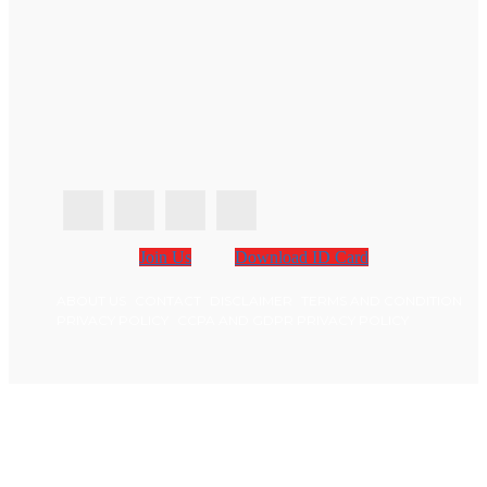
Join Us
Download ID Card
ABOUT US
CONTACT
DISCLAIMER
TERMS AND CONDITION
PRIVACY POLICY
CCPA AND GDPR PRIVACY POLICY