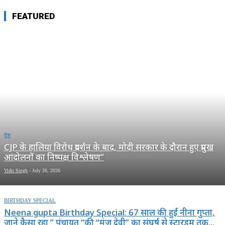
FEATURED
देश
CJP के हालिया विरोध प्रदर्शन के बाद, मोदी सरकार के दौरान हुए प्रमुख
आंदोलनों का निष्पक्ष विश्लेषण”
Vidit Singh
-
July 26, 2026
BIRTHDAY SPECIAL
Neena gupta Birthday Special: 67 साल की हुईं नीना गुप्ता,
जाने कैसा रहा ” पंचायत “की “मंजु देवी” का संघर्ष से स्टारडम तक...