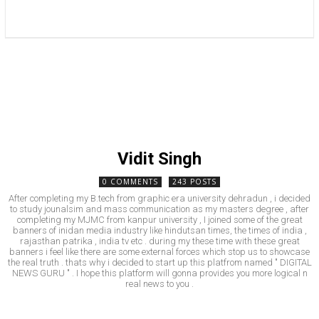
राज्य
होम
देश
राजनीति
स्पोर्ट्स
एंटरटेनमेंट
Vidit Singh
0 COMMENTS
243 POSTS
After completing my B.tech from graphic era university dehradun , i decided
to study jounalsim and mass communication as my masters degree , after
completing my MJMC from kanpur university , I joined some of the great
banners of inidan media industry like hindutsan times, the times of india ,
rajasthan patrika , india tv etc . during my these time with these great
banners i feel like there are some external forces which stop us to showcase
the real truth . thats why i decided to start up this platfrom named " DIGITAL
NEWS GURU " . I hope this platform will gonna provides you more logical n
real news to you .