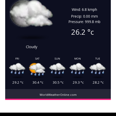
Wind: 6.8 kmph
Precip: 0.00 mm
Pressure: 999.8 mb
26.2
°c
Cloudy
FRI
SAT
SUN
MON
TUE
29.2
°c
30.4
°c
30.5
°c
29.3
°c
28.2
°c
WorldWeatherOnline.com