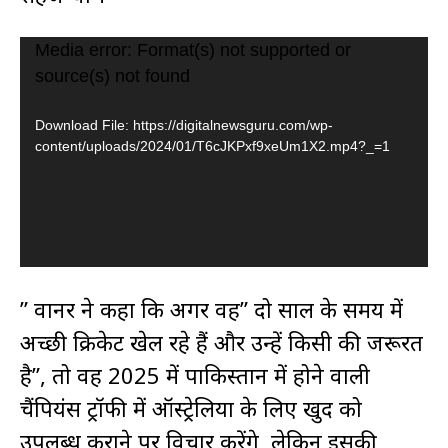
V
Media error: Format(s) not supported or
source(s) not found
i
d
Download File: https://digitalnewsguru.com/wp-
e
content/uploads/2024/01/T6cJKPxf9xeUm1X2.mp4?_=1
o
P
l
a
” वार्नर ने कहा कि अगर वह” दो साल के समय में
y
अच्छी क्रिकेट खेल रहे हैं और उन्हें किसी की जरूरत
e
है”, तो वह 2025 में पाकिस्तान में होने वाली
r
चैंपियंस ट्रॉफी में ऑस्ट्रेलिया के लिए खुद को
उपलब्ध कराने पर विचार करेंगे, लेकिन इसकी