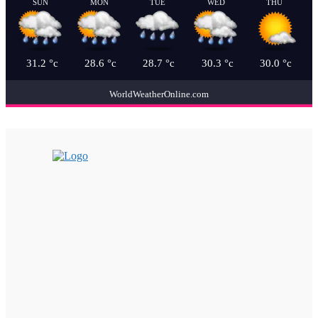
SUN
MON
TUE
WED
THU
31.2
°c
28.6
°c
28.7
°c
30.3
°c
30.0
°c
WorldWeatherOnline.com