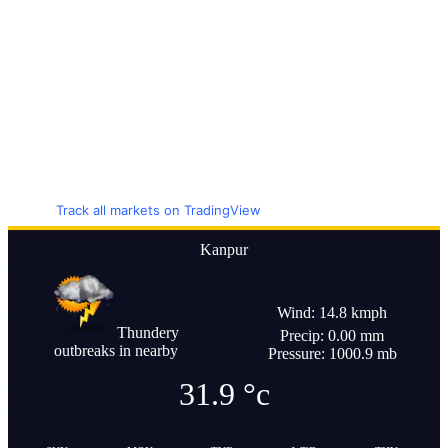
Track all markets on TradingView
Kanpur
Wind: 14.8 kmph
Thundery
Precip: 0.00 mm
outbreaks in nearby
Pressure: 1000.9 mb
31.9
°c