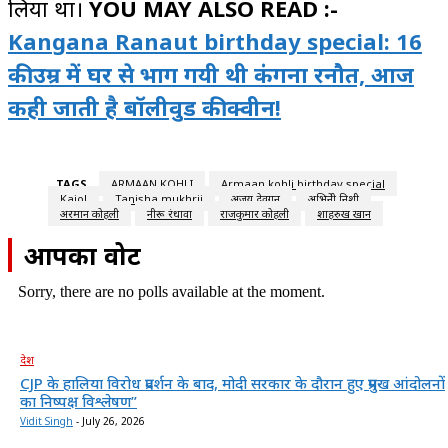
लिया था।
YOU MAY ALSO READ :-
Kangana Ranaut birthday special: 16
की उम्र में घर से भाग गयी थी कंगना रनौत, आज
कही जाती है बॉलीवुड की क्वीन!
TAGS
ARMAAN KOHLI
Armaan kohli birthday special
Kajol
Tanisha mukhrji
अजय देवगन
अभिनेत्री निशी
अरमान कोहली
नीरू रंधावा
राजकुमार कोहली
शाहरुख खान
आपका वोट
Sorry, there are no polls available at the moment.
देश
CJP के हालिया विरोध प्रदर्शन के बाद, मोदी सरकार के दौरान हुए प्रमुख आंदोलनों
का निष्पक्ष विश्लेषण”
Vidit Singh
-
July 26, 2026