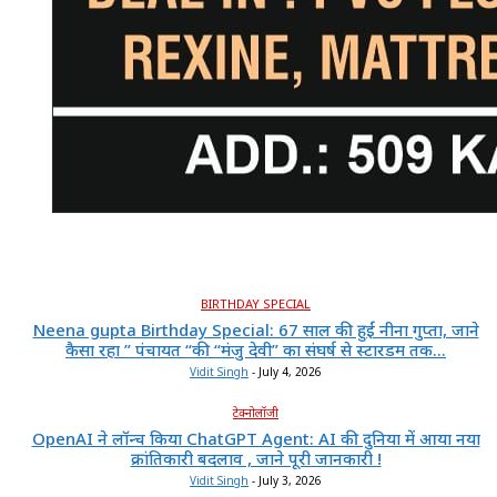
BIRTHDAY SPECIAL
Neena gupta Birthday Special: 67 साल की हुईं नीना गुप्ता, जाने
कैसा रहा ” पंचायत “की “मंजु देवी” का संघर्ष से स्टारडम तक...
Vidit Singh
-
July 4, 2026
टेक्नोलॉजी
OpenAI ने लॉन्च किया ChatGPT Agent: AI की दुनिया में आया नया
क्रांतिकारी बदलाव , जाने पूरी जानकारी !
Vidit Singh
-
July 3, 2026