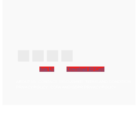
Join Us
Download ID Card
ABOUT US
CONTACT
DISCLAIMER
TERMS AND CONDITION
PRIVACY POLICY
CCPA AND GDPR PRIVACY POLICY